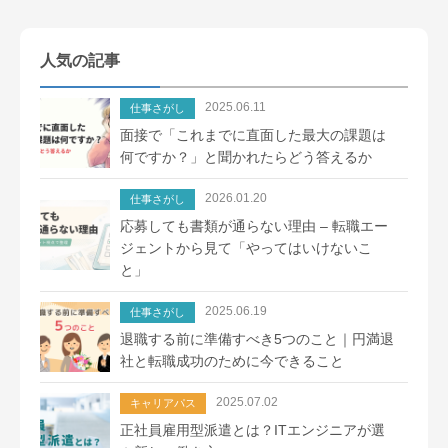
人気の記事
2025.06.11
仕事さがし
面接で「これまでに直面した最大の課題は
何ですか？」と聞かれたらどう答えるか
2026.01.20
仕事さがし
応募しても書類が通らない理由 – 転職エー
ジェントから見て「やってはいけないこ
と」
2025.06.19
仕事さがし
退職する前に準備すべき5つのこと｜円満退
社と転職成功のために今できること
2025.07.02
キャリアパス
正社員雇用型派遣とは？ITエンジニアが選