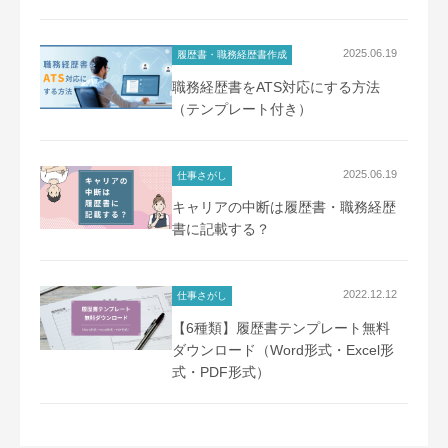
2025.06.19
履歴書・職務経歴書作成
職務経歴書をATS対応にする方法
（テンプレート付き）
2025.06.19
仕事さがし
キャリアの中断は履歴書・職務経歴
書に記載する？
2022.12.12
仕事さがし
【6種類】履歴書テンプレート無料
ダウンロード（Word形式・Excel形
式・PDF形式）