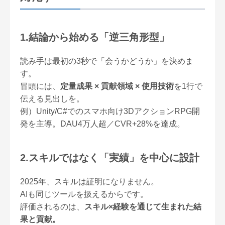
1.
結論から始める「逆三角形型」
読み手は最初の3秒で「会うかどうか」を決めま
す。
冒頭には、
定量成果 × 貢献領域 × 使用技術
を1行で
伝える見出しを。
例）Unity/C#でのスマホ向け3DアクションRPG開
発を主導。DAU4万人超／CVR+28%を達成。
2.スキルではなく「実績」を中心に設計
2025年、スキルは証明になりません。
AIも同じツールを扱えるからです。
評価されるのは、
スキル×経験を通じて生まれた結
果と貢献。