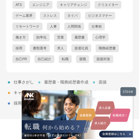
ATS
エンジニア
キャリアチェンジ
クリエイター
ゲーム業界
ストレス
タイパ
ビジネスマナー
リモートワーク
人事
人間関係
仕事術
働き方
効率化
営業
履歴書
心理学
採用
書類選考
求人
派遣社員
職務経歴書
自己PR
自己紹介
転職
退職
面接対策
仕事さがし
履歴書・職務経歴書作成
面接
キャリアパス
働き方
仕事で成功する
人間関係
採用で成功する
運営：AnyKan株式会社