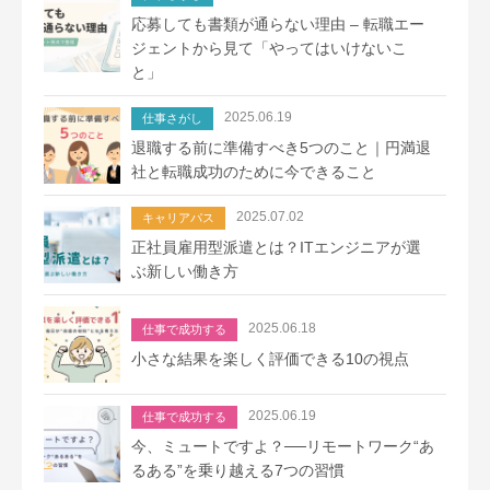
応募しても書類が通らない理由 – 転職エー
ジェントから見て「やってはいけないこ
と」
2025.06.19
仕事さがし
退職する前に準備すべき5つのこと｜円満退
社と転職成功のために今できること
2025.07.02
キャリアパス
正社員雇用型派遣とは？ITエンジニアが選
ぶ新しい働き方
2025.06.18
仕事で成功する
小さな結果を楽しく評価できる10の視点
2025.06.19
仕事で成功する
今、ミュートですよ？──リモートワーク“あ
るある”を乗り越える7つの習慣