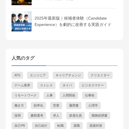
2025年最新版｜候補者体験（Candidate
Experience）を劇的に改善する実践ガイド
人気のタグ
ATS
エンジニア
キャリアチェンジ
クリエイター
ゲーム業界
ストレス
タイパ
ビジネスマナー
リモートワーク
人事
人間関係
仕事術
働き方
効率化
営業
履歴書
心理学
採用
書類選考
求人
派遣社員
職務経歴書
自己PR
自己紹介
転職
退職
面接対策