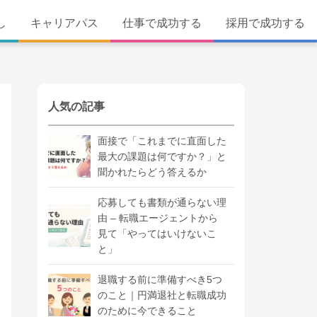
し
キャリアパス
仕事で成功する
採用で成功する
人気の記事
面接で「これまでに直面した
最大の課題は何ですか？」と
聞かれたらどう答えるか
応募しても書類が通らない理
由 – 転職エージェントから
見て「やってはいけないこ
と」
退職する前に準備すべき5つ
のこと｜円満退社と転職成功
のために今できること