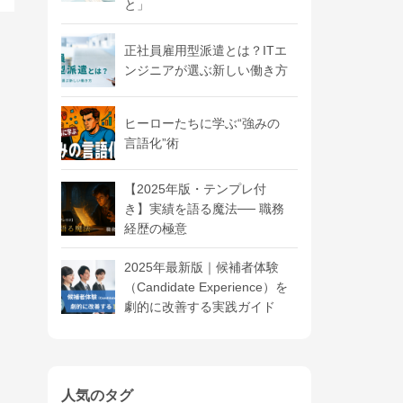
と」
正社員雇用型派遣とは？ITエ
ンジニアが選ぶ新しい働き方
ヒーローたちに学ぶ“強みの
言語化”術
【2025年版・テンプレ付
き】実績を語る魔法── 職務
経歴の極意
2025年最新版｜候補者体験
（Candidate Experience）を
劇的に改善する実践ガイド
人気のタグ