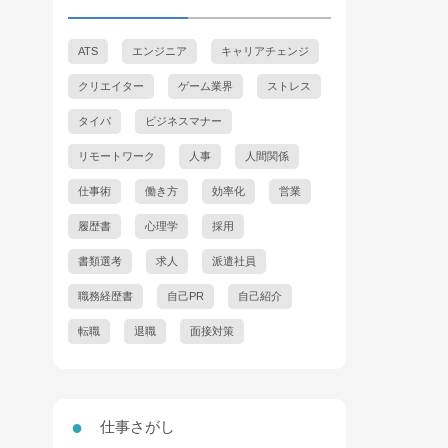
ATS
エンジニア
キャリアチェンジ
クリエイター
ゲーム業界
ストレス
タイパ
ビジネスマナー
リモートワーク
人事
人間関係
仕事術
働き方
効率化
営業
履歴書
心理学
採用
書類選考
求人
派遣社員
職務経歴書
自己PR
自己紹介
転職
退職
面接対策
仕事さがし